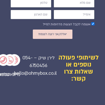
אשמח לקבל הצעות מדהימות למייל
יאללה,אני רוצה לשמח!
לשיתופי פעולה
לירן שיק – ⁦054-
נוספים או
6750456⁩
שאלות צרו
hello@ohmybox.co.il
מייל
וואטסאפ
טלפון
קשר: