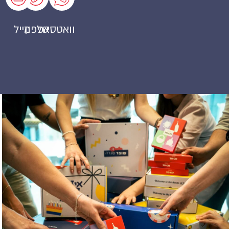
וואטסאפ
טלפון
מייל