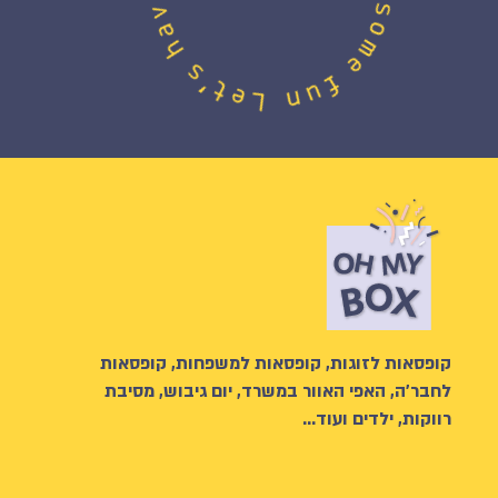
קופסאות לזוגות, קופסאות למשפחות, קופסאות
לחבר’ה, האפי האוור במשרד, יום גיבוש, מסיבת
רווקות, ילדים ועוד…