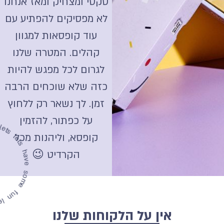
סקסי ומצחיק ומאז אנחנו
לא מפסיקים להפתיע עם
עוד קופסאות למגוון
קהלים. המטרה שלנו
לגרום לכל מפגש להיות
כזה שלא שוכחים הרבה
זמן. לך נשאר רק ללחוץ
ve some fun
על כפתור, להזמין
קופסא, וליהנות מכל
ets
h
v
e
s
o
m
e
f
u
n
ts
h
a
some fu
n
l
et
s
h
a
v
e
s
o
m
e
f
u
n
הקרדיט 😉
אין על הלקוחות שלנו