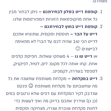
משתלם:
קופסת דייט בסלון לבחירתכם –
ניתן לבחור מבין
כל אחת מהקופסאות הזוגיות המפורסמות שלנו.
קופסת דייט בחוץ
לבחירתכם –
דייט על הבר –
תוססת וסקסית, שתוציא אתכם
לדייט הכי טוב שהיה לכם על הבר! לא מתאימה
לביישנים 🙂
או
דייט טו גו
– 4 משחקי שאלות. חפיסת קלפים
אחת. קחו אותה לכל מקום: לים, לטיול, לפיקניק,
לספסל בשדרה, לקמפינג.
דייט במקלחת –
מקלחת משותפת שתשנה את כל
מה שחשבתם על מקלחת משותפת 😉 פנקס
שנדבק לקיר המקלחת עם דפים שלא נרטבים במים
(כן כן) שידריך אתכם בדיוק מה ואיך לעשות כדי
לחוות מקלחת שוברת שגרה, מצחיקה וסקסית