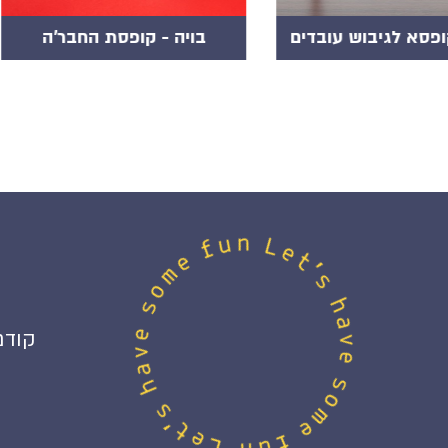
 - קופסת החבר'ה
דייט שובר שגרה
קודם