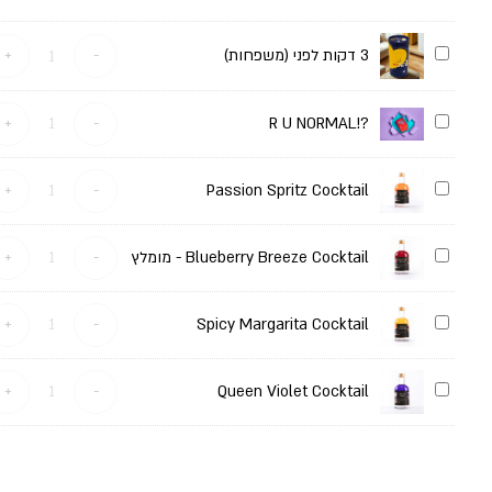
3
3 דקות לפני (משפחות)
-
+
דקות
לפני
(משפחות)
?!R
+
-
?!R U NORMAL
U
NORMAL
Passion
+
-
Passion Spritz Cocktail
Spritz
Cocktail
Blueberry
Blueberry Breeze Cocktail - מומלץ
-
+
Breeze
Cocktail
-
Spicy
מומלץ
+
-
Spicy Margarita Cocktail
Margarita
Cocktail
Queen
+
-
Queen Violet Cocktail
Violet
Cocktail