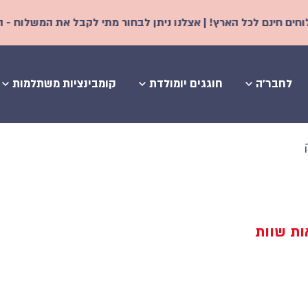
כל הארץ! | אצלנו ניתן לבחור מתי לקבל את המשלוח - החל משני ימי
לחבר'ה
חוגגים יומולדת
קומבינציות משתלמות
אות שוות