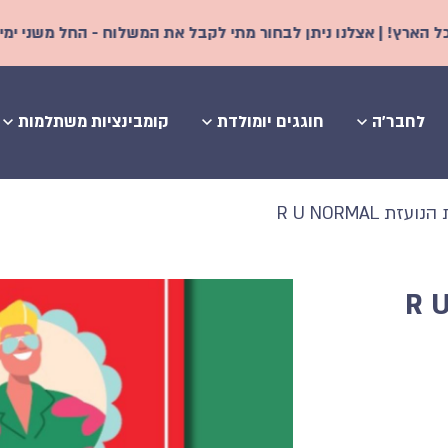
לנו ניתן לבחור מתי לקבל את המשלוח - החל משני ימי עסקים | משלו
לחבר'ה
חוגגים יומולדת
קומבינציות משתלמות
כרטיסיות 18+ התוספת הנועזת R U