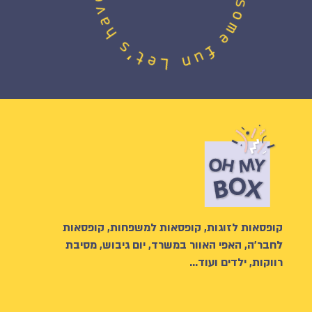
קופסאות לזוגות, קופסאות למשפחות, קופסאות
לחבר’ה, האפי האוור במשרד, יום גיבוש, מסיבת
רווקות, ילדים ועוד…