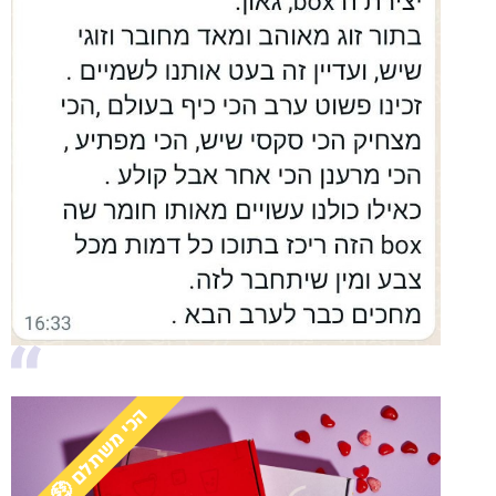
הכי משתלם 🤑