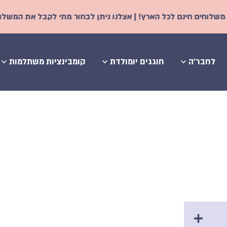
כל הארץ! | אצלנו ניתן לבחור מתי לקבל את המשלוח - החל משני ימי
לחבר'ה
חוגגים יומולדת
קומבינציות משתלמות