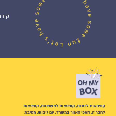
קודם
קופסאות לזוגות, קופסאות למשפחות, קופסאות
לחבר’ה, האפי האוור במשרד, יום גיבוש, מסיבת