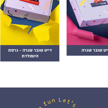
שובר שגרה - גרסת
הדייט של החיים שלכם
היומולדת