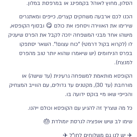
הסלון, מחוץ לאוהל בקמפינג או במרפסת במלון.
הכנו לכם ארבעה משחקים קצרים, כייפים ומאתגרים
שירימו את האווירה ויסחפו את כולם 😋 ובסוף הקופסא,
מישהו אחד מבני המשפחה יזכה לקבל את הפרס שיעניק
לו (לקרוא בקול דרמטי) "כוח עצום!". השאר יסתפקו
בפרס הניחומים (יש שיאמרו שהוא יותר טוב מהפרס
למנצח).
הקופסא מותאמת למשפחה גרעינית (עד שישה) או
מורחבת (עד 30), מקטנים עד גדולים, עם הווייב המצחיק
והכייפי שאו מיי בוקס ידועה בו.
כל מה שצריך זה להגיע עם הקופסא וכולם ייהנו.
שימו לב שיש אופציה לגרסת יומולדת 🎂
✈️ יש לנו גם משלוחים לחו"ל ✈️