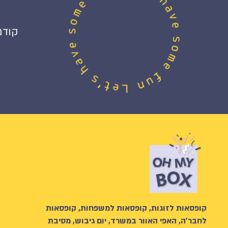
קודם
קופסאות לזוגות, קופסאות למשפחות, קופסאות
לחבר’ה, האפי האוור במשרד, יום גיבוש, מסיבת