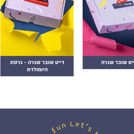
יט שובר שגרה
דייט שובר שגרה - גרסת
היומולדת