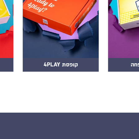
חה
קופסת 4PLAY